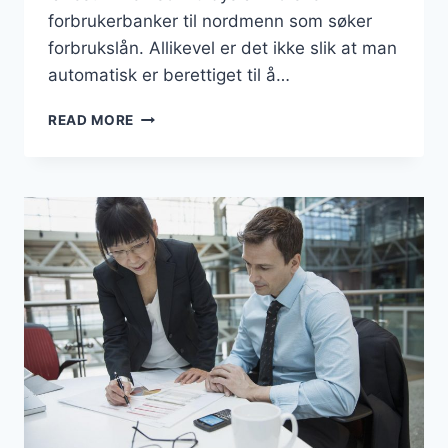
forbrukerbanker til nordmenn som søker
forbrukslån. Allikevel er det ikke slik at man
automatisk er berettiget til å…
KAN
READ MORE
MAN
FÅ
FLERE
FORBRUKSLÅN
SAMTIDIG?