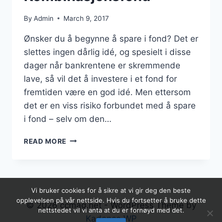
By
Admin
March 9, 2017
Ønsker du å begynne å spare i fond? Det er
slettes ingen dårlig idé, og spesielt i disse
dager når bankrentene er skremmende
lave, så vil det å investere i et fond for
fremtiden være en god idé. Men ettersom
det er en viss risiko forbundet med å spare
i fond – selv om den…
KOMBINASJONSFOND
READ MORE
Vi bruker cookies for å sikre at vi gir deg den beste
opplevelsen på vår nettside. Hvis du fortsetter å bruke dette
© 2026 ccmag.net - WordPress Theme by
nettstedet vil vi anta at du er fornøyd med det.
Kadence WP