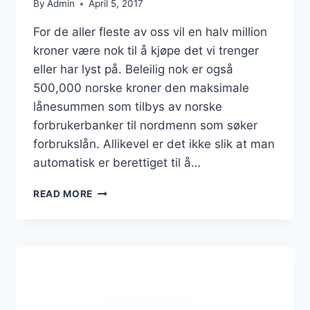
By
Admin
April 5, 2017
For de aller fleste av oss vil en halv million
kroner være nok til å kjøpe det vi trenger
eller har lyst på. Beleilig nok er også
500,000 norske kroner den maksimale
lånesummen som tilbys av norske
forbrukerbanker til nordmenn som søker
forbrukslån. Allikevel er det ikke slik at man
automatisk er berettiget til å…
KAN
READ MORE
MAN
FÅ
FLERE
FORBRUKSLÅN
SAMTIDIG?